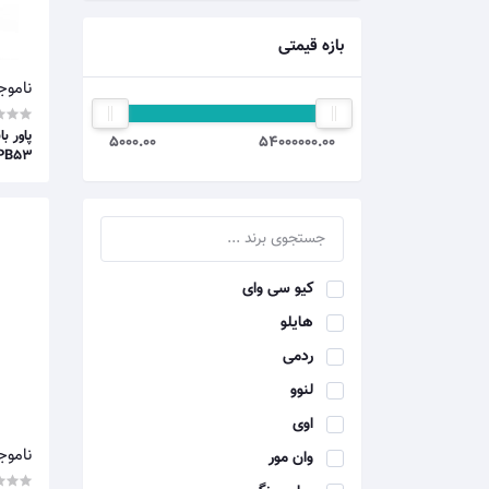
بازه قیمتی
ناموج
5000.00
54000000.00
PB53
کیو سی وای
هایلو
ردمی
لنوو
اوی
ناموج
وان مور