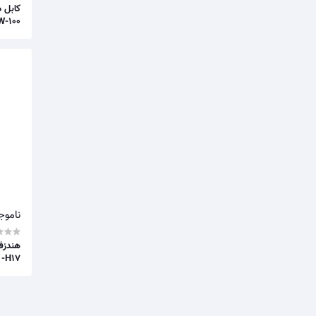
W-100
ناموج
 -H17