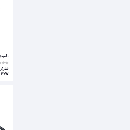
مودم کت
ریلمی
ای دیتا
بیسوس
راوپاور
بیاند
ناموج
آیکیا
اپل
30W
ارلدام - earldom