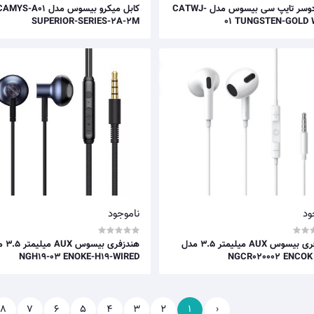
کابل دوسر تایپ سی بیسوس مدل CATWJ-
کابل میکرو بیسوس مدل MYS-A01
SUPERIOR-SERIES-2A-2M
01 TUNGSTEN-GOLD 
ود
ناموجود
هندزفری بیسوس AUX میلیمتر 3.5 مدل
هندزفری بی
NGH19-03 ENOKE-H19-WIRED
NGCR020002 ENCOK
8
7
6
5
4
3
2
1
‹