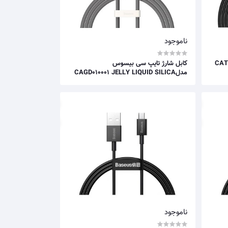
ناموجود
سی بیسوس مدل CATYS-
کابل شارژ تایپ سی بیسوس
مدلCAGD010001 JELLY LIQUID SILICA
GEL
ناموجود