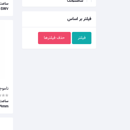
سامسونگ
-SW7
ریمکس
پرودا
فیلتر بر اساس
آیمیلب
شیائومی
فیلتر
حذف فیلترها
امیزفیت
آنر
یسیدو
یوسمز
بیوو
ناموج
انکر
نوکیا
49mm
میفا
آکی
جی بی ال