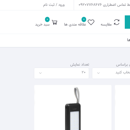
 تماس اضطراری
09207768676
ورود / ثبت نام
0
0
مقایسه
علاقه مندی ها
سبد خرید
ا
 براساس
تعداد نمایش
تخاب کنید
20