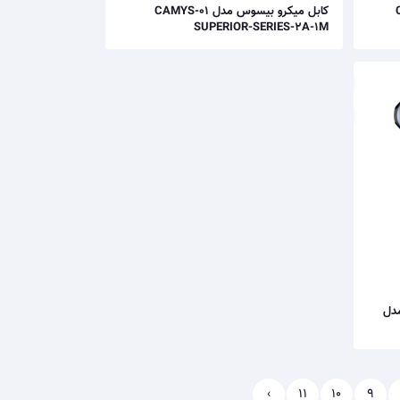
CA
کابل میکرو بیسوس مدل CAMYS-01
SUPERIOR-SERIES-2A-1M
سوس AUX میلیمتر 3.5 مدل
›
11
10
9