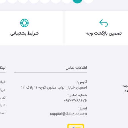
تضمین بازگشت وجه
شرایط پشتیبانی
اطلاعات تماس
لینک
آدرس:
قوان
ربه در زمینه
اصفهان خیابان نواب صفوی کوچه 11 پلاک 13
دربار
ده
شماره تماس:
تماس
09207768676
شرا
ایمیل:
است
support@dalakoo.com